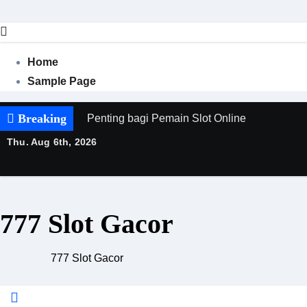
Skip
to
content
Home
Sample Page
Breaking
Penting bagi Pemain Slot Online
Thu. Aug 6th, 2026
777 Slot Gacor
777 Slot Gacor