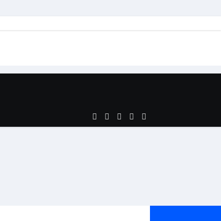
Surganya Pecinta