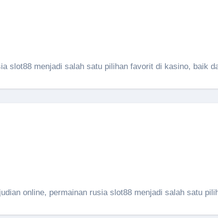
 slot88 menjadi salah satu pilihan favorit di kasino, baik
udian online, permainan rusia slot88 menjadi salah satu pil